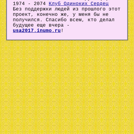
1974 - 2074
Клуб Одиноких Сердец
Без поддержки людей из прошлого этот
проект, конечно же, у меня бы не
получился. Спасибо всем, кто делал
будущее еще вчера -
usa2017.inumo.ru
!