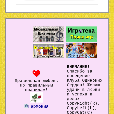
ВНИМАНИЕ!
Спасибо за
посещение
Клуба Одиноких
Правильная любовь
Сердец! Желаю
По правильным
удачи в любви
правилам!
и успеха в
делах!
CopyRight(R),
Гармония
CopyLeft(L),
CopyCat(C)