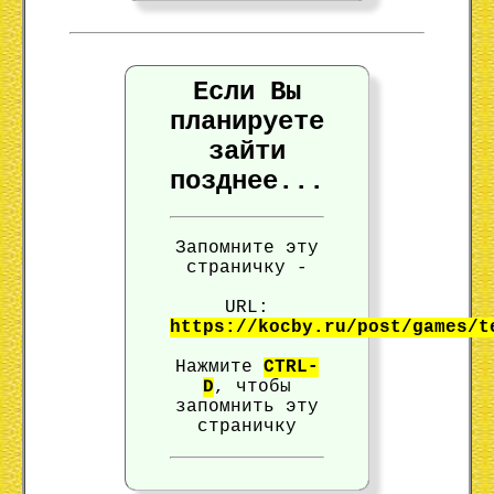
Если Вы
планируете
зайти
позднее...
Запомните эту
страничку -
URL:
https://kocby.ru/post/games/t
Нажмите
CTRL-
D
, чтобы
запомнить эту
страничку