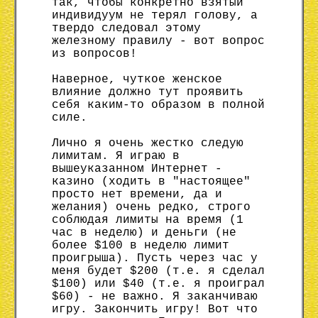
так, чтобы конкретно взятый
индивидуум не терял голову, а
твердо следовал этому
железному правилу - вот вопрос
из вопросов!
Наверное, чуткое женское
влияние должно тут проявить
себя каким-то образом в полной
силе.
Лично я очень жестко следую
лимитам. Я играю в
вышеуказанном Интернет -
казино (ходить в "настоящее"
просто нет времени, да и
желания) очень редко, строго
соблюдая лимиты на время (1
час в неделю) и деньги (не
более $100 в неделю лимит
проигрыша). Пусть через час у
меня будет $200 (т.е. я сделал
$100) или $40 (т.е. я проиграл
$60) - не важно. Я заканчиваю
игру. Закончить игру! Вот что