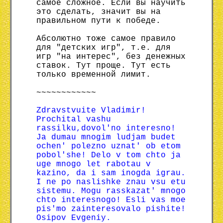
самое сложное. Если вы научить
это сделать, значит вы на
правильном пути к победе.
Абсолютно тоже самое правило
для "детских игр", т.е. для
игр "на интерес", без денежных
ставок. Тут проще. Тут есть
только временной лимит.
~~~~~~~~~~~~
Zdravstvuite Vladimir!
Prochital vashu
rassilku,dovol'no interesno!
Ja dumau mnogim ludjam budet
ochen' polezno uznat' ob etom
pobol'she! Delo v tom chto ja
uge mnogo let rabotau v
kazino, da i sam inogda igrau.
I ne po naslishke znau vsu etu
sistemu. Mogu rasskazat' mnogo
chto interesnogo! Esli vas moe
pis'mo zainteresovalo pishite!
Osipov Evgeniy.