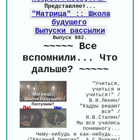
Представляет...
"Матрица" :: Школа
будущего
Выпуски рассылки
Выпуск 082.
~~~~~ Все
вспомнили... Что
дальше? ~~~~~
"Учиться,
учиться и
учиться!" /
В.И.Ленин/
"Кадры решают
все" /
И.В.Сталин/
Мы все учились
понемногу...
Чему-нибудь и как-нибудь...