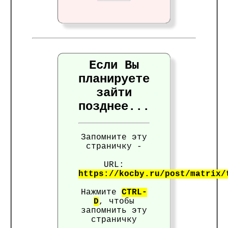
Если Вы
планируете
зайти
позднее...
Запомните эту
страничку -
URL:
https://kocby.ru/post/matrix/
Нажмите
CTRL-
D
, чтобы
запомнить эту
страничку