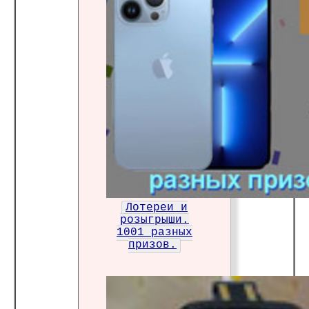
Лотереи и
розыгрыши.
1001 разных
призов.