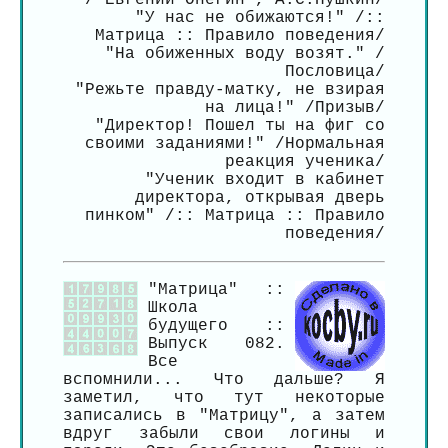
/"Евгений Онегин", А.С.Пушкин/
"У нас не обижаются!" /::
Матрица :: Правило поведения/
"На обиженных воду возят." /
Пословица/
"Режьте правду-матку, не взирая
на лица!" /Призыв/
"Директор! Пошел ты на фиг со
своими заданиями!" /Нормальная
реакция ученика/
"Ученик входит в кабинет
директора, открывая дверь
пинком" /:: Матрица :: Правило
поведения/
"Матрица" ::
Школа
будущего ::
Выпуск 082.
Все
вспомнили... Что дальше? Я
заметил, что тут некоторые
записались в "Матрицу", а затем
вдруг забыли свои логины и