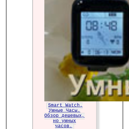
Smart Watch.
Умные Часы.
Обзор дешевых,
но умных
часов.