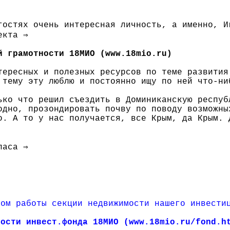
гостях очень интересная личность, а именно, И
екта ⇒
й грамотности 18МИО (www.18mio.ru)
тересных и полезных ресурсов по теме развития
 тему эту люблю и постоянно ищу по ней что-ни
ько что решил съездить в Доминиканскую респуб
одно, прозондировать почву по поводу возможны
о. А то у нас получается, все Крым, да Крым. 
паса ⇒
лом работы секции недвижимости нашего инвести
мости инвест.фонда 18МИО (www.18mio.ru/fond.h