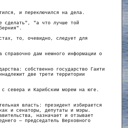
тился, и переключился на дела.
е сделать", "а что лучше той
берния".
стах, то, очевидно, следует для
а справочно дам немного информации о
дарства: собственно государство Гаити
инадлежит две трети территории
 с севера и Карибским морем на юге.
тельная власть: президент избирается
как и сенаторы, депутаты и мэры.
авительства, назначает и отзывает
еднего — председатель Верховного