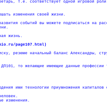
ретарь, т.е. соответствует одной игровой роли
ршать изменения своей жизни.
развития событий вы можете подписаться на рас
ени.
ная жизнь.
mio.ru/page107.html)
иску, резюме начальный баланс Александры, стр
 ДП101, то желающие имеющие данные профессии 
юдения ими технологии приумножения капиталов 
человек.
ые изменения.