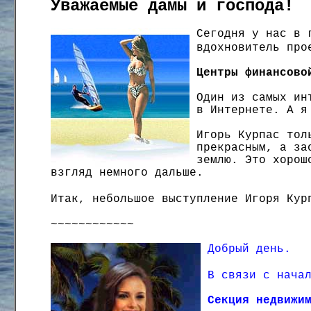
Уважаемые дамы и господа!
Сегодня у нас в 
вдохновитель про
Центры финансово
Один из самых ин
в Интернете. А я
Игорь Курпас тол
прекрасным, а за
землю. Это хорош
взгляд немного дальше.
Итак, небольшое выступление Игоря Кур
~~~~~~~~~~~~
Добрый день.
В связи с нача
Секция недвижи