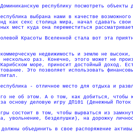
 Доминиканскую республику посмотреть объекты 
республика выбрана нами в качестве возможного
анд как секс столица мира, начал сдавать свои
жных мест куда она переместиться рассматривае
ролевой Красоты Вселенной стала вот эта прият
 коммерческую недвижимость и землю не высоки,
в несколько раз. Конечно, этого может не прои
 Карибском море, приносит достойный доход. Ес
итование. Это позволяет использовать финансов
апитал.
республика - отличное место для отдыха и разв
ого не об этом. А о том, как добиться, чтобы 
 за основу деловую игру ДП101 (Денежный Поток
игры состоит в том, чтобы вырваться из замкну
ка, увольнение, безделушки), на дорожку лично
 должны объединить в свое распоряжение активы