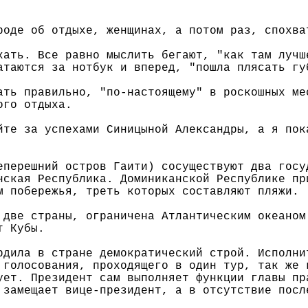
роде об отдыхе, женщинах, а потом раз, спохва
хать. Все равно мыслить бегают, "как там лучш
атаются за нотбук и вперед, "пошла плясать гу
ать правильно, "по-настоящему" в роскошных ме
ого отдыха.
йте за успехами Синицыной Александры, а я пок
еперешний остров Гаити) сосуществуют два госу
нская Республика. Доминиканской Республике пр
м побережья, треть которых составляют пляжи.
 две страны, ограничена Атлантическим океаном
т Кубы.
рдила в стране демократический строй. Исполни
 голосования, проходящего в один тур, так же 
ует. Президент сам выполняет функции главы пр
 замещает вице-президент, а в отсутствие посл