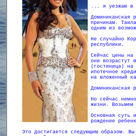
... я уезжаю в
Доминиканская 
причинам. Таил
одним из возмо
Не случайно Ко
республики.
Сейчас цены на
они возрастут 
(гостиница) на
ипотечное кред
на вложенный к
Доминиканская 
Но сейчас немн
жизни. Возьмем
Основная суть 
рождение ребен
Это достигается следующим образом. Вы