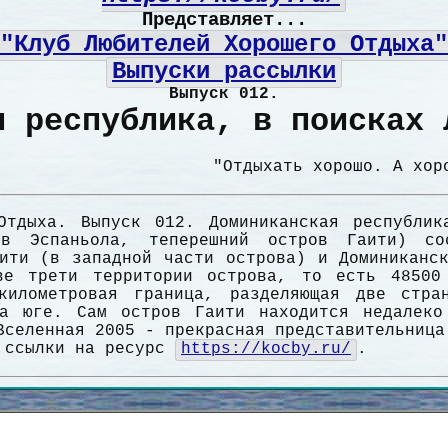
Представляет...
"Клуб Любителей Хорошего Отдыха"
Выпуски рассылки
Выпуск 012.
я республика, в поисках 
"Отдыхать хорошо. А хор
Отдыха. Выпуск 012. Доминиканская республи
в Эспаньола, теперешний остров Гаити) сос
ити (в западной части острова) и Доминиканск
ве трети территории острова, то есть 48500
километровая граница, разделяющая две стра
а юге. Сам остров Гаити находится недалеко
Вселенная 2005 - прекрасная представительница
й ссылки на ресурс
https://kocby.ru/
.