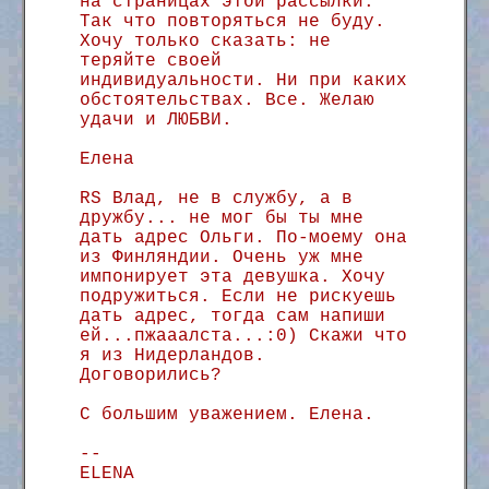
на страницах этой рассылки.
Так что повторяться не буду.
Хочу только сказать: не
теряйте своей
индивидуальности. Ни при каких
обстоятельствах. Все. Желаю
удачи и ЛЮБВИ.
Елена
RS Влад, не в службу, а в
дружбу... не мог бы ты мне
дать адрес Ольги. По-моему она
из Финляндии. Очень уж мне
импонирует эта девушка. Хочу
подружиться. Если не рискуешь
дать адрес, тогда сам напиши
ей...пжааалста...:0) Скажи что
я из Нидерландов.
Договорились?
С большим уважением. Елена.
--
ELENA