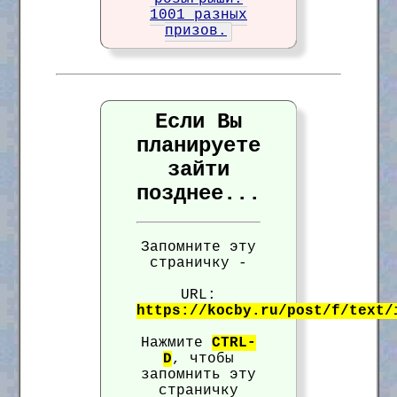
1001 разных
призов.
Если Вы
планируете
зайти
позднее...
Запомните эту
страничку -
URL:
https://kocby.ru/post/f/text/
Нажмите
CTRL-
D
, чтобы
запомнить эту
страничку